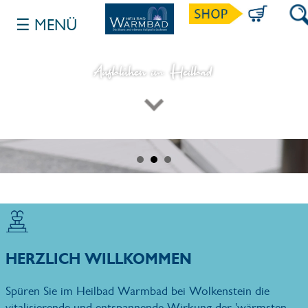
☰ MENÜ
SUC
Aufblühen im Heilbad
INHALT NACH DEM BANNER ANZEIGE
HERZLICH WILLKOMMEN
Spüren Sie im Heilbad Warmbad bei Wolkenstein die
vitalisierende und entspannende Wirkung der 'wärmsten