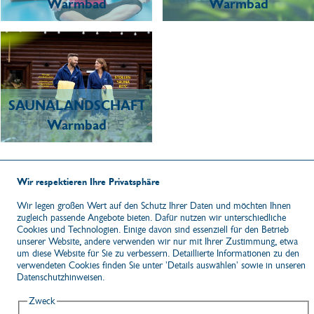
Warmbad
Warmbad
SAUNALANDSCHAFT
Warmbad
PANORAMABILDER
Wir respektieren Ihre Privatsphäre
Wir legen großen Wert auf den Schutz Ihrer Daten und möchten Ihnen
zugleich passende Angebote bieten. Dafür nutzen wir unterschiedliche
© Kur- und Gesundheitszentrum Warmbad Wolkenstein GmbH
Cookies und Technologien. Einige davon sind essenziell für den Betrieb
Am Kurpark 3 · D-09429 Wolkenstein / OT Warmbad
unserer Website, andere verwenden wir nur mit Ihrer Zustimmung, etwa
Tel. 037369 151-15 · Fax 037369 151-17 ·
info@warmbad.de
NACH 
um diese Website für Sie zu verbessern. Detaillierte Informationen zu den
verwendeten Cookies finden Sie unter 'Details auswählen' sowie in unseren
Datenschutzhinweisen.
Zweck
Kontakt