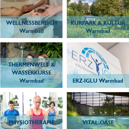
WELLNESSBEREICH
KURPARK & KULTUR
Warmbad
Warmbad
THERMENWELT &
WASSERKURSE
Warmbad
ERZ-IGLU Warmbad
PHYSIOTHERAPIE
VITAL-OASE