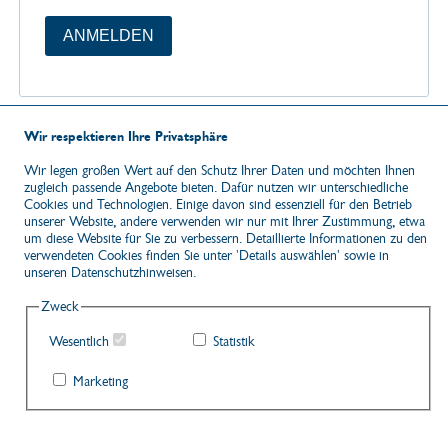
ANMELDEN
Wir respektieren Ihre Privatsphäre
vom Newsletter abmelden
Wir legen großen Wert auf den Schutz Ihrer Daten und möchten Ihnen
zugleich passende Angebote bieten. Dafür nutzen wir unterschiedliche
Cookies und Technologien. Einige davon sind essenziell für den Betrieb
unserer Website, andere verwenden wir nur mit Ihrer Zustimmung, etwa
um diese Website für Sie zu verbessern. Detaillierte Informationen zu den
© Kur- und Gesundheitszentrum Warmbad Wolkenstein GmbH
verwendeten Cookies finden Sie unter 'Details auswählen' sowie in
Am Kurpark 3 · D-09429 Wolkenstein / OT Warmbad
unseren Datenschutzhinweisen.
Tel. 037369 151-15 · Fax 037369 151-17 ·
info@warmbad.de
NACH 
Zweck
Wesentlich
Statistik
Kontakt
Marketing
Newsletter
Impressum
AGB Shop/Gutscheine
AGB Pauschalreisen