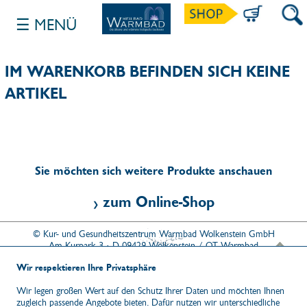
☰ MENÜ
SUCH
IM WARENKORB BEFINDEN SICH KEINE
ARTIKEL
Sie möchten sich weitere Produkte anschauen
zum Online-Shop
© Kur- und Gesundheitszentrum Warmbad Wolkenstein GmbH
Am Kurpark 3 · D-09429 Wolkenstein / OT Warmbad
Tel. 037369 151-15 · Fax 037369 151-17 ·
info@warmbad.de
NACH 
Wir respektieren Ihre Privatsphäre
Wir legen großen Wert auf den Schutz Ihrer Daten und möchten Ihnen
zugleich passende Angebote bieten. Dafür nutzen wir unterschiedliche