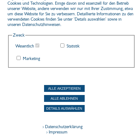
Cookies und Technologien. Einige davon sind essenziell für den Betrieb
Kontakt
unserer Website, andere verwenden wir nur mit Ihrer Zustimmung, etwa
Newsletter
um diese Website für Sie zu verbessern. Detaillierte Informationen zu den
Impressum
verwendeten Cookies finden Sie unter 'Details auswählen' sowie in
AGB Shop/Gutscheine
unseren Datenschutzhinweisen.
AGB Pauschalreisen
Datenschutz
Zweck
Anlage 11 Reiserecht
Widerruf Cookie-Einwilligung
Wesentlich
Statistik
Erklärung zur Barrierefreiheit
Marketing
Vertrag widerrufen
Für Druck- und Rechenfehler kann nicht gehaftet werden.
Änderungen vorbehalten.
25 | 152 | 149727 (d) SSL
ALLE AKZEPTIEREN
ALLE ABLEHNEN
DETAILS AUSWÄHLEN
› Datenschutzerklärung
› Impressum