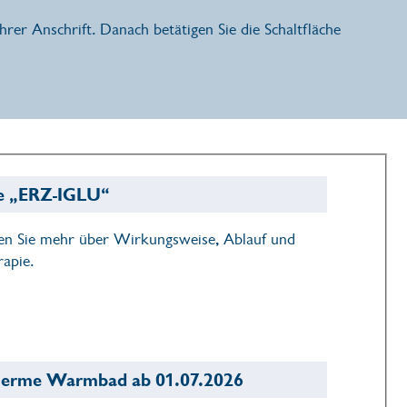
rer Anschrift. Danach betätigen Sie die Schaltfläche
re „ERZ-IGLU“
hren Sie mehr über Wirkungsweise, Ablauf und
apie.
r-Therme Warmbad ab 01.07.2026