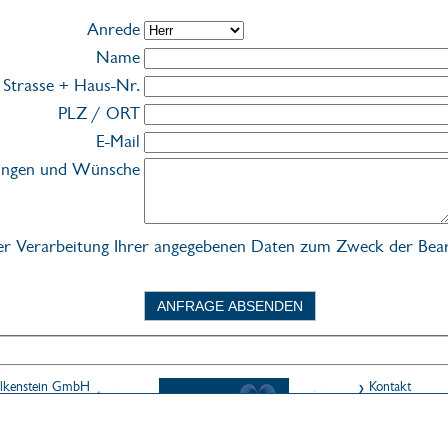
Anrede
Name
Strasse + Haus-Nr.
PLZ / ORT
E-Mail
ungen und Wünsche
der Verarbeitung Ihrer angegebenen Daten zum Zweck der Bea
ANFRAGE ABSENDEN
lkenstein GmbH
Kontakt
n / OT Warmbad
Newsletter
nfo@warmbad.de
Impressum
AGB Shop/Gu