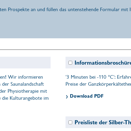
en Prospekte an und füllen das untenstehende Formular mit Ih
Informationsbroschü
nen! Wir informieren
'3 Minuten bei -110 °C': Erfa
n der Saunalandschaft
Preise der Ganzkörperkältether
der Physiotherapie mit
Download PDF
die Kulturangebote im
Preisliste der Silbe