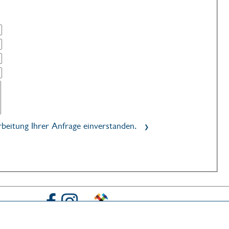
rbeitung Ihrer Anfrage einverstanden.
NACH OBE
tscheine