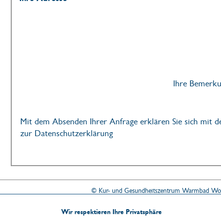
Ihre Bemerk
Mit dem Absenden Ihrer Anfrage erklären Sie sich mit 
zur Datenschutzerklärung
© Kur- und Gesundheitszentrum Warmbad Wo
Am Kurpark 3 · D-09429 Wolkenstei
Tel. 037369 151-15 · Fax 037369 151-17 ·
i
Wir respektieren Ihre Privatsphäre