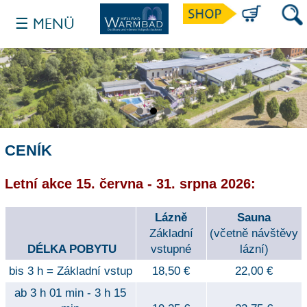
☰ MENÜ
SUCH
CENÍK
Letní akce 15. června - 31. srpna 2026:
Lázně
Sauna
Základní
(včetně návštěvy
DÉLKA POBYTU
vstupné
lázní)
bis 3 h = Základní vstup
18,50 €
22,00 €
ab 3 h 01 min - 3 h 15