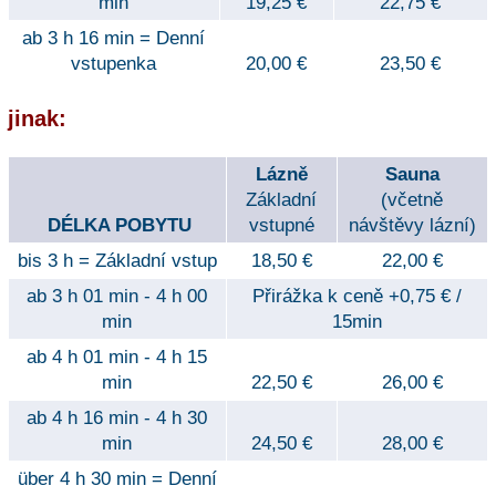
min
19,25 €
22,75 €
ab 3 h 16 min = Denní
vstupenka
20,00 €
23,50 €
jinak:
Lázně
Sauna
Základní
(včetně
DÉLKA POBYTU
vstupné
návštěvy lázní)
bis 3 h = Základní vstup
18,50 €
22,00 €
ab 3 h 01 min - 4 h 00
Přirážka k ceně +0,75 € /
min
15min
ab 4 h 01 min - 4 h 15
min
22,50 €
26,00 €
ab 4 h 16 min - 4 h 30
min
24,50 €
28,00 €
über 4 h 30 min = Denní