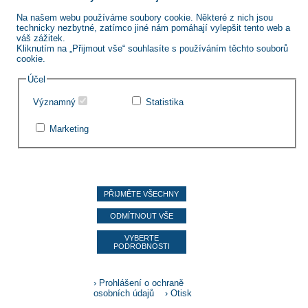
250,00 €
15 %
Na našem webu používáme soubory cookie. Některé z nich jsou
500,00 €
20 %
technicky nezbytné, zatímco jiné nám pomáhají vylepšit tento web a
váš zážitek.
Kliknutím na „Přijmout vše“ souhlasíte s používáním těchto souborů
cookie.
© Kur- und Gesundheitszentrum Warmbad Wolkenstein GmbH
Am Kurpark 3 · D-09429 Wolkenstein / OT Warmbad
Účel
Tel. 037369 151-15 · Fax 037369 151-17 ·
info@warmbad.de
NACH 
Významný
Statistika
Marketing
Kontakt
Newsletter
O nás
Všeobecné obchodní podmínky
Všeobecné obchodní podmínky Právo cestovat
PŘIJMĚTE VŠECHNY
Ochrana osobních údajů
Příloha 11 Právo cestovat
ODMÍTNOUT VŠE
Odvolání souhlasu s cookies
Prohlášení o přístupnosti
VYBERTE
PODROBNOSTI
Odvolat smlouvu
Für Druck- und Rechenfehler kann nicht gehaftet werden.
Änderungen vorbehalten.
› Prohlášení o ochraně
osobních údajů
› Otisk
23372 | 385546 | 2946028 (c) SSL